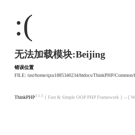
:(
无法加载模块:Beijing
错误位置
FILE: /usr/home/qxu1885340234/htdocs/ThinkPHP/Common/
3.1.3
ThinkPHP
{ Fast & Simple OOP PHP Framework } -- 